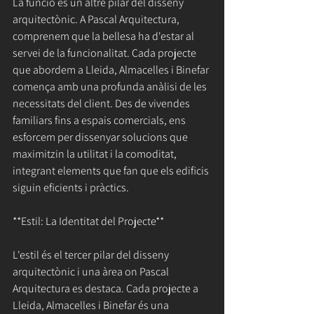
La funció és un altre pilar del disseny 
arquitectònic. A Pascal Arquitectura, 
comprenem que la bellesa ha d'estar al 
servei de la funcionalitat. Cada projecte 
que abordem a Lleida, Almacelles i Binefar 
comença amb una profunda anàlisi de les 
necessitats del client. Des de vivendes 
familiars fins a espais comercials, ens 
esforcem per dissenyar solucions que 
maximitzin la utilitat i la comoditat, 
integrant elements que fan que els edificis 
siguin eficients i pràctics.
**Estil: La Identitat del Projecte**
L'estil és el tercer pilar del disseny 
arquitectònic i una àrea on Pascal 
Arquitectura es destaca. Cada projecte a 
Lleida, Almacelles i Binefar és una 