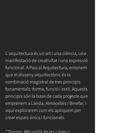
L'arquitectura és un art i una ciència, una 
manifestació de creativitat i una expressió 
funcional. A Pascal Arquitectura, entenem 
que el disseny arquitectònic és la 
combinació magistral de tres principis 
fonamentals: forma, funció i estil. Aquests 
principis són la base de cada projecte que 
emprenem a Lleida, Almacelles i Binefar, i 
aquí explorarem com els apliquem per 
crear espais únics i funcionals.
**Forma: Més enllà de les Línies i 