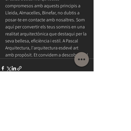
compromesos amb aquests principis a 
Lleida, Almacelles, Binefar, no dubtis a 
posar-te en contacte amb nosaltres. Som 
aquí per convertir els teus somnis en una 
realitat arquitectònica que destaqui per la 
seva bellesa, eficiència i estil. A Pascal 
Arquitectura, l'arquitectura esdevé art 
amb propòsit. Et convidem a descobrir-ho!
Ver todo
Entradas recientes