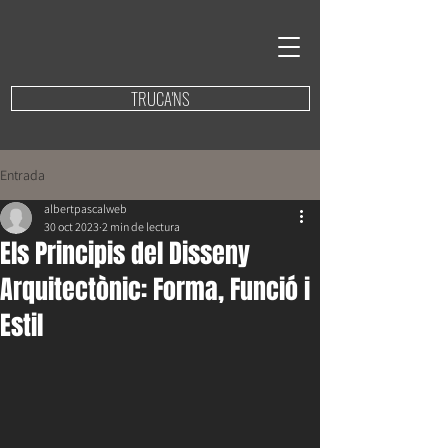
TRUCA'NS
Entrada
albertpascalweb
30 oct 2023
2 min de lectura
Els Principis del Disseny
Arquitectònic: Forma, Funció i
Estil