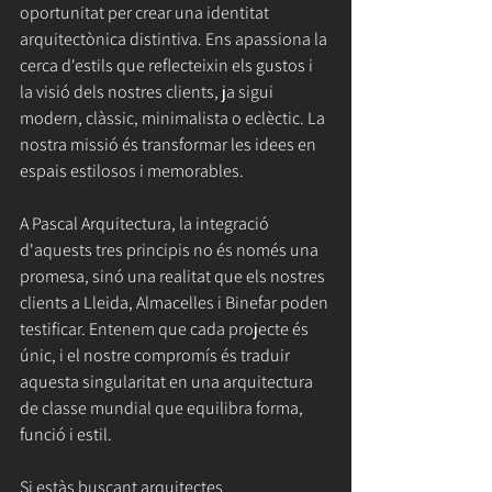
oportunitat per crear una identitat 
arquitectònica distintiva. Ens apassiona la 
cerca d'estils que reflecteixin els gustos i 
la visió dels nostres clients, ja sigui 
modern, clàssic, minimalista o eclèctic. La 
nostra missió és transformar les idees en 
espais estilosos i memorables.
A Pascal Arquitectura, la integració 
d'aquests tres principis no és només una 
promesa, sinó una realitat que els nostres 
clients a Lleida, Almacelles i Binefar poden 
testificar. Entenem que cada projecte és 
únic, i el nostre compromís és traduir 
aquesta singularitat en una arquitectura 
de classe mundial que equilibra forma, 
funció i estil.
Si estàs buscant arquitectes 